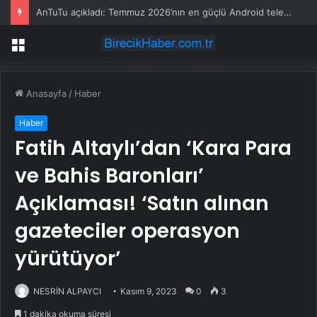
AnTuTu açıkladı: Temmuz 2026’nın en güçlü Android telefonları belli oldu
Menü
Anasayfa
/
Haber
Haber
Fatih Altaylı’dan ‘Kara Para
ve Bahis Baronları’
Açıklaması! ‘Satın alınan
gazeteciler operasyon
yürütüyor’
NESRİN ALPAYCI
Kasım 9, 2023
0
3
1 dakika okuma süresi