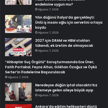
endeksine uygun mu?
Ağustos 7, 2026
Yılın düğünü İtalya’da gerçekleşti:
Ünlü iş insanı oğlu için servetini ortaya
koydu
Ağustos 7, 2026
2027 için DRAM ve HBM stokları
tükendi, ek üretim de olmayacak
Ağustos 7, 2026
“Ahbaplar Suç Örgütü” Soruşturmasında Ece Üner,
Fatih Portakal, Feyza Altun, Gökhan Özoğuz ve Öykü
Serter’in İfadelerine Başvurulacak
Ağustos 7, 2026
Neredeyse düğün iptal olacaktı! Kız
istemeye gelen aileye büyük ayıp
Ağustos 7, 2026
Ankara’da eğitim helikopteri düştü