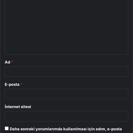
Y
o
r
u
m
*
Ad
*
E-posta
*
İnternet sitesi
Daha sonraki yorumlarımda kullanılması için adım, e-posta