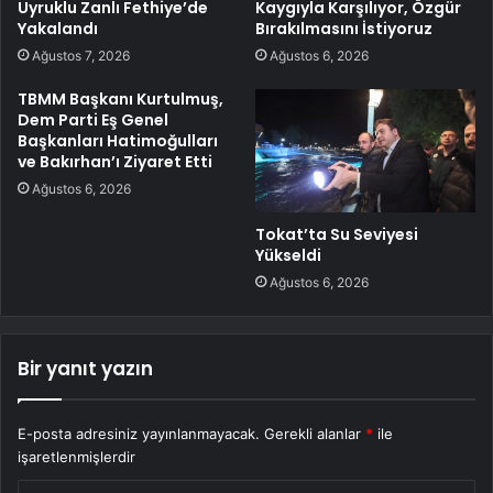
Uyruklu Zanlı Fethiye’de
Kaygıyla Karşılıyor, Özgür
Yakalandı
Bırakılmasını İstiyoruz
Ağustos 7, 2026
Ağustos 6, 2026
TBMM Başkanı Kurtulmuş,
Dem Parti Eş Genel
Başkanları Hatimoğulları
ve Bakırhan’ı Ziyaret Etti
Ağustos 6, 2026
Tokat’ta Su Seviyesi
Yükseldi
Ağustos 6, 2026
Bir yanıt yazın
E-posta adresiniz yayınlanmayacak.
Gerekli alanlar
*
ile
işaretlenmişlerdir