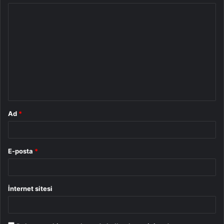
Y
o
r
u
m
*
Ad
*
E-posta
*
İnternet sitesi