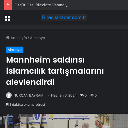
Özgür Özel Bilecik’te Vatandaşlarla Bir Araya Geldi
Menü
Anasayfa
/
Almanya
Almanya
Mannheim saldırısı
İslamcılık tartışmalarını
alevlendirdi
NURCAN BAYRAM
Haziran 6, 2024
0
0
1 dakika okuma süresi