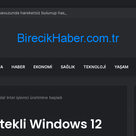
 havuzunda hareketsiz bulunup hastanede öldü
FA
HABER
EKONOMI
SAĞLIK
TEKNOLOJI
YAŞAM
! Intel işlemci üretimine başladı
tekli Windows 12