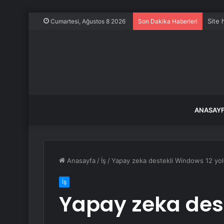
Site
Cumartesi, Ağustos 8 2026
Son Dakika Haberleri
ANASAY
Anasayfa
/
İş
/
Yapay zeka destekli Windows 12 yolda
İş
Yapay zeka des