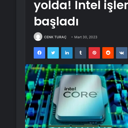
yolda! Intel işl
başladı
CENK TURAÇ
Mart 30, 2023
Facebook
Twitter
LinkedIn
Tumblr
Pinterest
Reddit