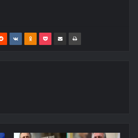
erest
Reddit
VKontakte
Odnoklassniki
Pocket
E-Posta ile paylaş
Yazdır