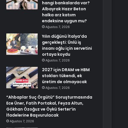
hangi bankalarda var?
Albayrak Hazır Beton
halka arz katıım
endeksine uygun mu?
Ağustos 7, 2026
Yılın düğünü İtalya’da
gerçekleşti: Ünlü iş
insanı oğlu için servetini
ortaya koydu
Ağustos 7, 2026
2027 için DRAM ve HBM
stokları tükendi, ek
üretim de olmayacak
Ağustos 7, 2026
“Ahbaplar Suç Örgütü” Soruşturmasında
Ece Üner, Fatih Portakal, Feyza Altun,
Gökhan Özoğuz ve Öykü Serter’in
İfadelerine Başvurulacak
Ağustos 7, 2026