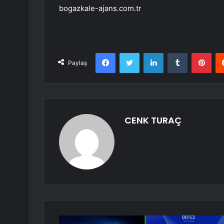
bogazkale-ajans.com.tr
Facebook
Twitter
LinkedIn
Tumblr
Pint
Paylaş
CENK TURAÇ