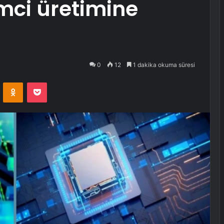
emci üretimine
0
12
1 dakika okuma süresi
VKontakte
Odnoklassniki
Pocket